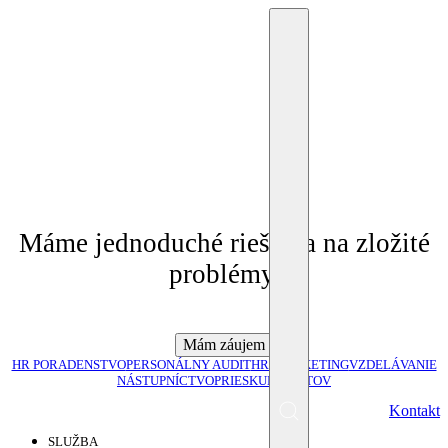
Potrebujem HR radu
Máme jednoduché riešenia na zložité
problémy.
Mám záujem
HR PORADENSTVO
PERSONÁLNY AUDIT
HR MARKETING
VZDELÁVANIE
NÁSTUPNÍCTVO
PRIESKUM PLATOV
SK
Kontakt
Menu
SLUŽBA
EN