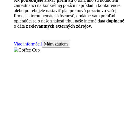
Ak
potrebujete
získať
prehľad
o tom, ako sú hodnotení
zamestnanci na konkrétnej pozícii napríklad u konkurencie
alebo potrebujete nastaviť plat pre novú pozíciu vo vašej
firme, s ktorou nemáte skúsenosť, dodáme vám prehľad
opierajúci sa o naše znalosti trhu, naše interné dáta
doplnené
o dáta
z relevantných externých zdrojov
.
Viac informácií
Mám záujem