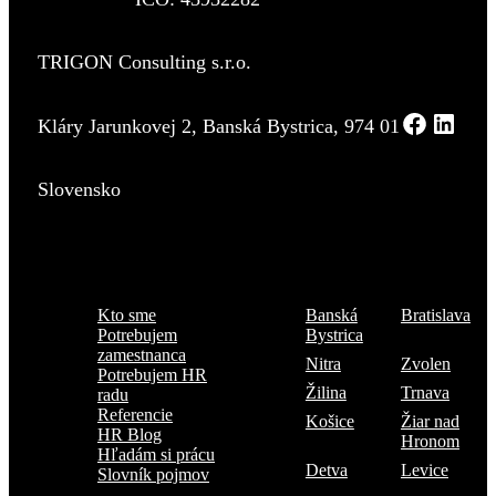
TRIGON Consulting s.r.o.
Kláry Jarunkovej 2, Banská Bystrica, 974 01
Slovensko
Menu
Kde sme
Kto sme
Banská
Bratislava
Potrebujem
Bystrica
zamestnanca
Nitra
Zvolen
Potrebujem HR
Žilina
Trnava
radu
Referencie
Košice
Žiar nad
HR Blog
Hronom
Hľadám si prácu
Detva
Levice
Slovník pojmov