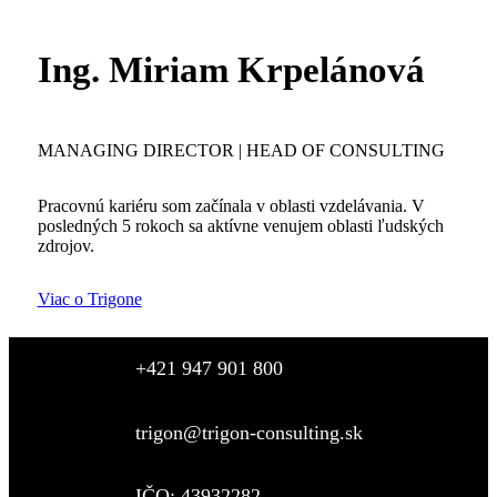
Ing. Miriam Krpelánová
MANAGING DIRECTOR | HEAD OF CONSULTING
Pracovnú kariéru som začínala v oblasti vzdelávania. V
posledných 5 rokoch sa aktívne venujem oblasti ľudských
zdrojov.
Viac o Trigone
+421 947 901 800
trigon@trigon-consulting.sk
IČO: 43932282