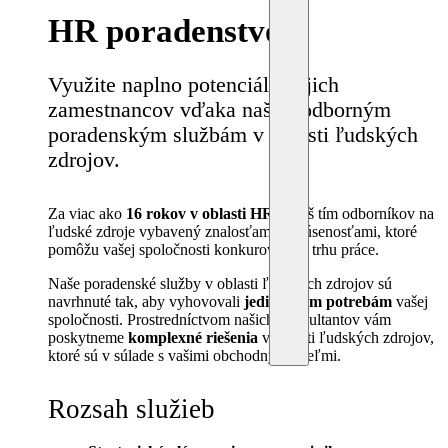
HR poradenstvo
Využite naplno potenciál svojich
zamestnancov vďaka našim odborným
poradenským službám v oblasti ľudských
zdrojov.
Za viac ako
16 rokov v oblasti HR
je náš tím odborníkov na
ľudské zdroje vybavený znalosťami a skúsenosťami, ktoré
pomôžu vašej spoločnosti konkurovať na trhu práce.
Naše poradenské služby v oblasti ľudských zdrojov sú
navrhnuté tak, aby vyhovovali
jedinečným potrebám
vašej
spoločnosti. Prostredníctvom našich konzultantov vám
poskytneme
komplexné riešenia
v oblasti ľudských zdrojov,
ktoré sú v súlade s vašimi obchodnými cieľmi.
Rozsah služieb