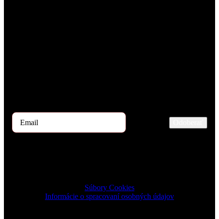
Prihlásiť sa na odber TOP 5 kandidátov
Každý mesiac našimi rukami prejdú stovky uchádzačov o prácu.
Ak by ste mali záujem dostávať začiatkom mesiaca ponuku TOP 5
kandidátov, zaregistrujte sa prosím na odber tu.
Odoberať
2026 © TRIGON Consulting s.r.o. All Rights Reserved.
Súbory Cookies
Informácie o spracovaní osobných údajov