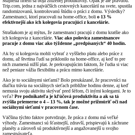
Majitelia firiem sa boja zníženej produktivity. Opak je ale pravdou.
Trip.com, jedna z najväčších cestovných kancelárií na svete, spustila
randomizovanú, kontrolovanú štúdiu o práci z domu. Výsledky?
Zamestnanci, ktorí pracovali na home-office, boli
o 13 %
efektívnejší ako ich kolegovia pracujúci z kancelárie.
Strašiakom je aj mýtus, že zamestnanci pracujú z domu kratšie ako
ich kolegovia z kancelárie.
Viac ako polovica zamestnancov
pracuje z domu viac ako týždenne „predpísaných“ 40 hodín.
Ak by si kolegovia mohli vybrať z vyššieho platu alebo práce z
domu, až štvrtina ľudí sa priklonilo na home-office, aj keď to pre
nich znamená nižší plat. Je prekvapujúcim faktom, že ľudia si viac
než peniaze vážia flexibilitu a prácu mimo kancelárie.
Ako je to sociálnymi sieťami? Bolo preukázané, že pracovníci na
diaľku trávia na sociálnych sieťach približne hodinu denne, aj keď
nemusia svoju aktivitu skrývať pred šéfom, či inými kolegami. Je to
veľa?
Pre podnikateľa je kľúčová produktivita a ak sa tá
zvýšila priemerne o 4 – 13 %, tak je možné prižmúriť oči nad
sociálnymi sieťami v pracovnom čase.
Väčšina týchto faktov potvrdzuje, že práca z domu má veľké
výhody. Zamestnanci sú šťastnejší, zdravší, prispievajú k záchrane
planéty a zároveň sú produktívnejší a angažovanejší u svojho
zamestnávateľa.