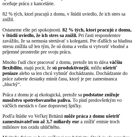
oceňuje prácu z kancelárie.
82 % tých, ktorí pracujú z domu, v štúdii uviedlo, že ich stres sa
znížil.
Ostaneme ešte pri spokojnosti.
82 % tých, ktorí pracujú z domu,
v štúdii uviedlo, že ich stres sa znížil.
Pri časti respondentov
zavážilo, že sa nemusia stretávať s kolegami. Pre ďalších sa hladina
stresu znížila už len tým, že sú doma a vedia si vytvoriť vhodné a
príjemné prostredie pre svoju prácu.
Mnoho ľudí chce pracovať z domu, pretože im to dáva
väčšiu
flexibilitu
, majú pocit, že
sú produktívnejší
, môžu
ušetriť
peniaze
alebo sa len chcú vyhnúť dochádzaniu. Dochádzanie do
práce zaberie desiatky minút času, ktorý je pre zamestnanca
„hluchý“.
Práca z domu je aj ekologická, pretože sa
podstatne znižuje
množstvo spotrebovaného paliva.
To platí predovšetkým vo
väčších mestách v čase dopravnej špičky.
Podľa štúdie vo Veľkej Británii
môže práca z domu ušetriť
zamestnávateľom až 3,7 miliardy eur
a znížiť emisie troch
miliónov ton oxidu uhličitého.