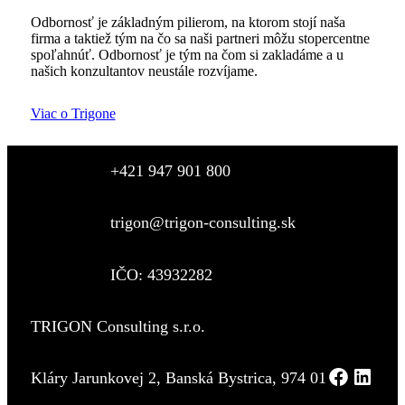
Odbornosť je základným pilierom, na ktorom stojí naša
firma a taktiež tým na čo sa naši partneri môžu stopercentne
spoľahnúť. Odbornosť je tým na čom si zakladáme a u
našich konzultantov neustále rozvíjame.
Viac o Trigone
+421 947 901 800
trigon@trigon-consulting.sk
IČO: 43932282
TRIGON Consulting s.r.o.
Kláry Jarunkovej 2, Banská Bystrica, 974 01