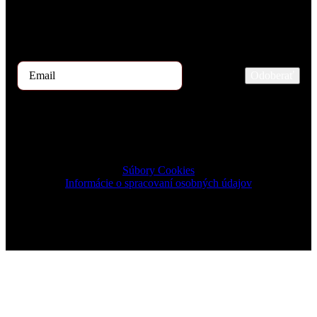
Ak by ste mali záujem dostávať začiatkom mesiaca ponuku TOP 5
kandidátov, zaregistrujte sa prosím na odber tu.
Odoberať
2023 © TRIGON Consulting s.r.o. All Rights Reserved.
Súbory Cookies
Informácie o spracovaní osobných údajov
Design & Development by ELVE