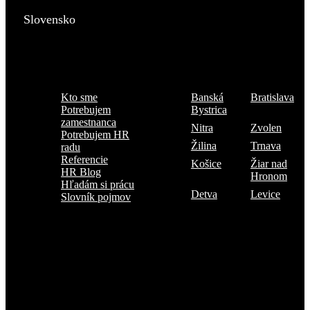
Slovensko
Menu
Kde sme
Kto sme
Banská
Bratislava
Potrebujem
Bystrica
zamestnanca
Nitra
Zvolen
Potrebujem HR
Žilina
Trnava
radu
Referencie
Košice
Žiar nad
HR Blog
Hronom
Hľadám si prácu
Detva
Levice
Slovník pojmov
Prihlásiť sa na odber TOP 5 kandidátov
Každý mesiac našimi rukami prejdú stovky uchádzačov o prácu.