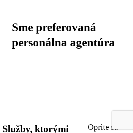
Sme preferovaná
personálna agentúra
21
+
455
+
28.200
94
%
1.600
+
Oprite sa
Služby, ktorými