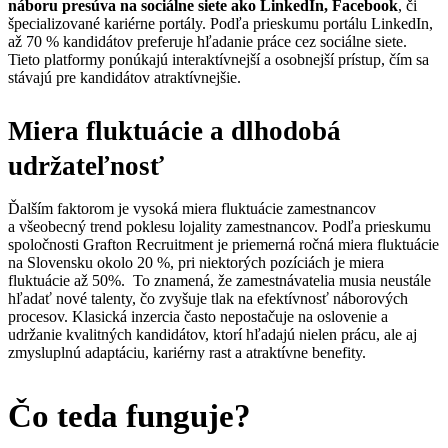
náboru presúva na sociálne siete ako LinkedIn, Facebook
, či
špecializované kariérne portály. Podľa prieskumu portálu LinkedIn,
až 70 % kandidátov preferuje hľadanie práce cez sociálne siete.
Tieto platformy ponúkajú interaktívnejší a osobnejší prístup, čím sa
stávajú pre kandidátov atraktívnejšie.
Miera fluktuácie a dlhodobá
udržateľnosť
Ďalším faktorom je vysoká miera fluktuácie zamestnancov
a všeobecný trend poklesu lojality zamestnancov. Podľa prieskumu
spoločnosti Grafton Recruitment je priemerná ročná miera fluktuácie
na Slovensku okolo 20 %, pri niektorých pozíciách je miera
fluktuácie až 50%. To znamená, že zamestnávatelia musia neustále
hľadať nové talenty, čo zvyšuje tlak na efektívnosť náborových
procesov. Klasická inzercia často nepostačuje na oslovenie a
udržanie kvalitných kandidátov, ktorí hľadajú nielen prácu, ale aj
zmysluplnú adaptáciu, kariérny rast a atraktívne benefity.
Čo teda funguje?