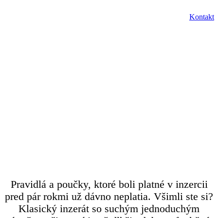
SK
Kontakt
Menu
EN
8. júla 2024
Miriam Krpelánová
Koniec pracovných
inzerátov tak, ako sme
ich poznali. Čo s tým?
Pravidlá a poučky, ktoré boli platné v inzercii
pred pár rokmi už dávno neplatia. Všimli ste si?
Klasický inzerát so suchým jednoduchým