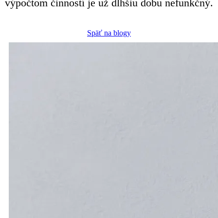
výpočtom činností je už dlhšiu dobu nefunkčný.
Späť na blogy