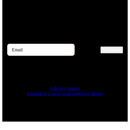
Každý mesiac našimi rukami prejdú stovky uchádzačov o prácu.
Ak by ste mali záujem dostávať začiatkom mesiaca ponuku TOP 5
kandidátov, zaregistrujte sa prosím na odber tu.
Odoberať
2024 © TRIGON Consulting s.r.o. All Rights Reserved.
Súbory Cookies
Informácie o spracovaní osobných údajov
Design & Development by ELVE