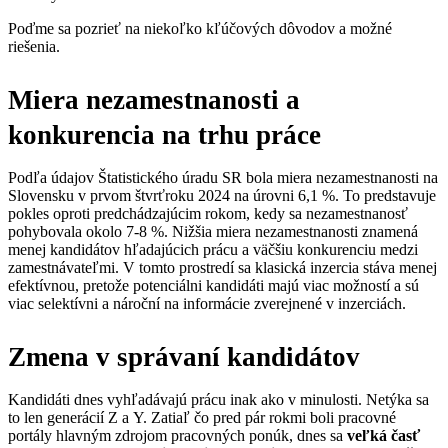
Poďme sa pozrieť na niekoľko kľúčových dôvodov a možné
riešenia.
Miera nezamestnanosti a
konkurencia na trhu práce
Podľa údajov Štatistického úradu SR bola miera nezamestnanosti na
Slovensku v prvom štvrťroku 2024 na úrovni 6,1 %. To predstavuje
pokles oproti predchádzajúcim rokom, kedy sa nezamestnanosť
pohybovala okolo 7-8 %. Nižšia miera nezamestnanosti znamená
menej kandidátov hľadajúcich prácu a väčšiu konkurenciu medzi
zamestnávateľmi. V tomto prostredí sa klasická inzercia stáva menej
efektívnou, pretože potenciálni kandidáti majú viac možností a sú
viac selektívni a nároční na informácie zverejnené v inzerciách.
Zmena v správaní kandidátov
Kandidáti dnes vyhľadávajú prácu inak ako v minulosti. Netýka sa
to len generácií Z a Y. Zatiaľ čo pred pár rokmi boli pracovné
portály hlavným zdrojom pracovných ponúk, dnes sa
veľká časť