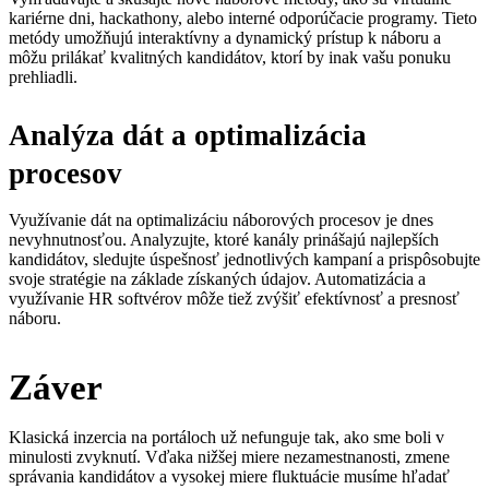
kariérne dni, hackathony, alebo interné odporúčacie programy. Tieto
metódy umožňujú interaktívny a dynamický prístup k náboru a
môžu prilákať kvalitných kandidátov, ktorí by inak vašu ponuku
prehliadli.
Analýza dát a optimalizácia
procesov
Využívanie dát na optimalizáciu náborových procesov je dnes
nevyhnutnosťou. Analyzujte, ktoré kanály prinášajú najlepších
kandidátov, sledujte úspešnosť jednotlivých kampaní a prispôsobujte
svoje stratégie na základe získaných údajov. Automatizácia a
využívanie HR softvérov môže tiež zvýšiť efektívnosť a presnosť
náboru.
Záver
Klasická inzercia na portáloch už nefunguje tak, ako sme boli v
minulosti zvyknutí. Vďaka nižšej miere nezamestnanosti, zmene
správania kandidátov a vysokej miere fluktuácie musíme hľadať