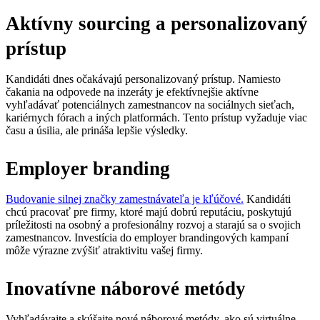
Aktívny sourcing a personalizovaný
prístup
Kandidáti dnes očakávajú personalizovaný prístup. Namiesto
čakania na odpovede na inzeráty je efektívnejšie aktívne
vyhľadávať potenciálnych zamestnancov na sociálnych sieťach,
kariérnych fórach a iných platformách. Tento prístup vyžaduje viac
času a úsilia, ale prináša lepšie výsledky.
Employer branding
Budovanie silnej značky zamestnávateľa je kľúčové.
Kandidáti
chcú pracovať pre firmy, ktoré majú dobrú reputáciu, poskytujú
príležitosti na osobný a profesionálny rozvoj a starajú sa o svojich
zamestnancov. Investícia do employer brandingových kampaní
môže výrazne zvýšiť atraktivitu vašej firmy.
Inovatívne náborové metódy
Vyhľadávajte a skúšajte nové náborové metódy, ako sú virtuálne