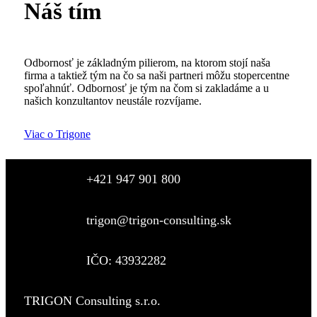
Náš tím
Odbornosť je základným pilierom, na ktorom stojí naša
firma a taktiež tým na čo sa naši partneri môžu stopercentne
spoľahnúť. Odbornosť je tým na čom si zakladáme a u
našich konzultantov neustále rozvíjame.
Viac o Trigone
+421 947 901 800
trigon@trigon-consulting.sk
IČO: 43932282
TRIGON Consulting s.r.o.