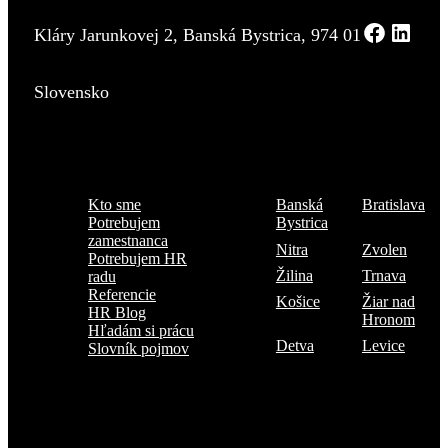
Kláry Jarunkovej 2, Banská Bystrica, 974 01
Slovensko
Menu
Kde sme
Kto sme
Banská
Bratislava
Potrebujem
Bystrica
zamestnanca
Nitra
Zvolen
Potrebujem HR
Žilina
Trnava
radu
Referencie
Košice
Žiar nad
HR Blog
Hronom
Hľadám si prácu
Detva
Levice
Slovník pojmov
Prihlásiť sa na odber TOP 5 kandidátov